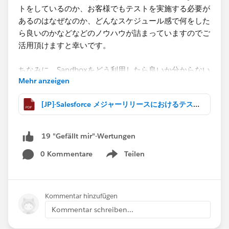
トをしているのか、お客様でもテストを実施する必要が
あるのはなぜなのか、どんなスケジュール感で何をした
ら良いのかなどなどのノウハウが詰まっていますのでご
活用頂けますと幸いです。
ちなみに、Sandboxをどう利用したら良いか分からない
Mehr anzeigen
という方、是非以下のアクセラレータを使ってみて下さ
い！
[JP]-Salesforce メジャーリリースにおけるテストの考え方.pdf
詳しい内容は弊社営業担当までご連絡ください、お待ち
しています！！
19 "Gefällt mir"-Wertungen
Salesforce Sandboxの設計
0 Kommentare
Teilen
http://www2.sfdcstatic.com/jp/assets/pdf/success-
Show menu
services/Salesforce-Sandbox-Design.pdf
Kommentar hinzufügen
Kommentar schreiben...