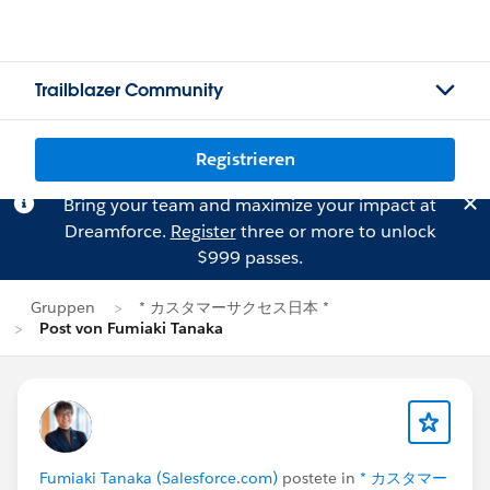
Trailblazer Community
Registrieren
Bring your team and maximize your impact at
Dreamforce.
Register
three or more to unlock
$999 passes.
Gruppen
* カスタマーサクセス日本 *
Post von Fumiaki Tanaka
Fumiaki Tanaka (Salesforce.com)
postete in
* カスタマー