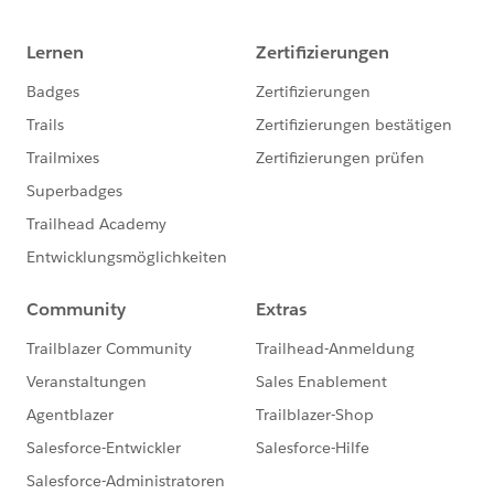
Trailblazer Community オンライン行動規範はこち
https://trailhead.salesforce.com/ja/trailblazerco
mmunity/code-of-conduct