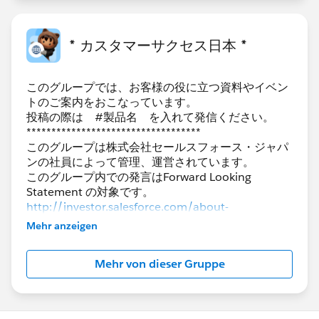
* カスタマーサクセス日本 *
このグループでは、お客様の役に立つ資料やイベン
トのご案内をおこなっています。
投稿の際は #製品名 を入れて発信ください。
***********************************
このグループは株式会社セールスフォース・ジャパ
ンの社員によって管理、運営されています。
このグループ内での発言はForward Looking
http://investor.salesforce.com/about-
us/investor/forward-looking-
Mehr anzeigen
statements/default.aspx
また本プログラムの利用規約も併せてご覧くださ
Mehr von dieser Gruppe
https://www.salesforce.com/jp/company/progra
m-agreement