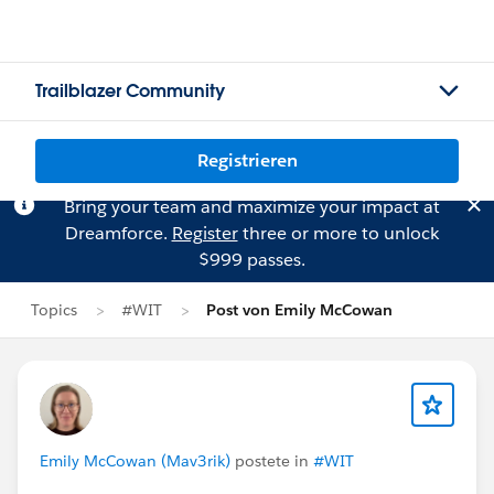
Trailblazer Community
Registrieren
Bring your team and maximize your impact at
Dreamforce.
Register
three or more to unlock
$999 passes.
Topics
#WIT
Post von Emily McCowan
Emily McCowan (Mav3rik)
postete in
#WIT