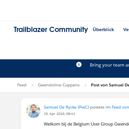
Trailblazer Community
Überblick
Ve
Bring your team 
Feed
Gwendoline Cuppens
Post von Samuel D
Samuel De Rycke (PwC)
postete
im Feed vo
15. Apr. 2016, 08:41
Welkom bij de Belgium User Group Gwendoli