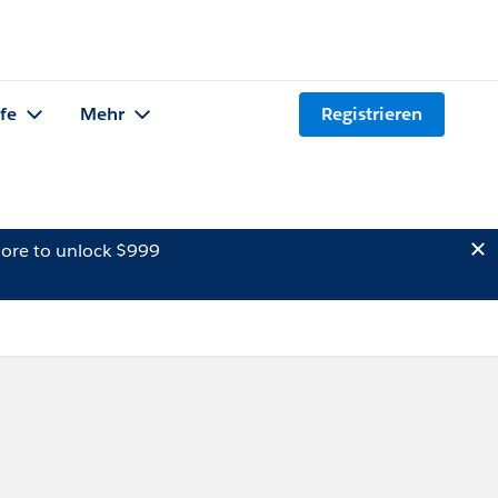
lfe
Mehr
Registrieren
ore to unlock $999