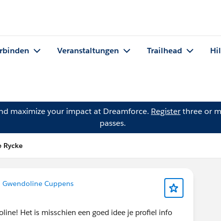
rbinden
Veranstaltungen
Trailhead
Hi
and maximize your impact at Dreamforce.
Register
three or m
passes.
e Rycke
n Gwendoline Cuppens
ne! Het is misschien een goed idee je profiel info