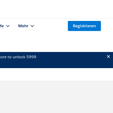
lfe
Mehr
Registrieren
ore to unlock $999