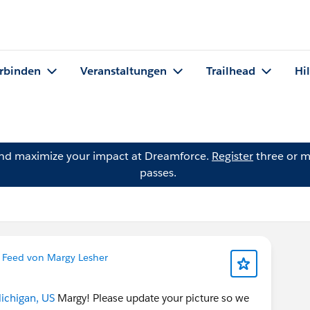
rbinden
Veranstaltungen
Trailhead
Hi
and maximize your impact at Dreamforce.
Register
three or m
passes.
 Feed von Margy Lesher
ichigan, US
Margy! Please update your picture so we