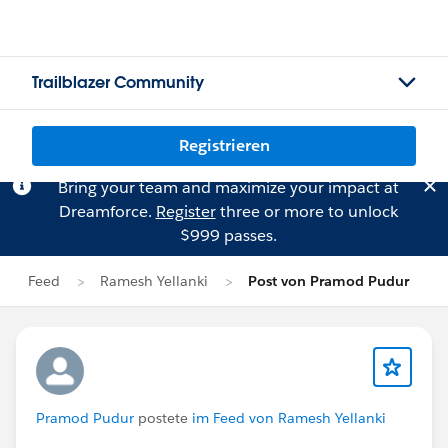
Trailblazer Community
Registrieren
Bring your team and maximize your impact at
Dreamforce.
Register
three or more to unlock
$999 passes.
Feed
Ramesh Yellanki
Post von Pramod Pudur
Pramod Pudur
postete
im Feed von Ramesh Yellanki