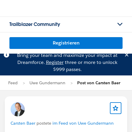
Trailblazer Community
Registrieren
Bring your team and maximize your impact at
Dreamforce.
Register
three or more to unlock
$999 passes.
Feed
Uwe Gundermann
Post von Carsten Baer
Carsten Baer
postete
im Feed von Uwe Gundermann