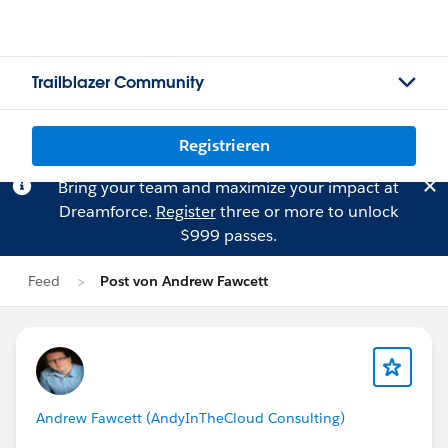
Trailblazer Community
Registrieren
Bring your team and maximize your impact at
Dreamforce.
Register
three or more to unlock
$999 passes.
Feed
Post von Andrew Fawcett
Andrew Fawcett (AndyInTheCloud Consulting)