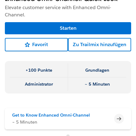
Elevate customer service with Enhanced Omni-
Channel.
Starten
Favorit
Zu Trailmix hinzufügen
+100 Punkte
Grundlagen
Administrator
~ 5 Minuten
Get to Know Enhanced Omni-Channel
Unvoll
~ 5 Minuten