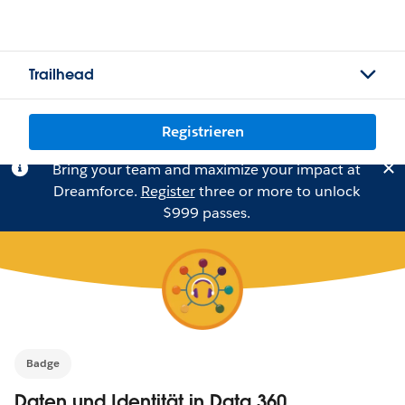
Trailhead
Registrieren
Bring your team and maximize your impact at
Dreamforce.
Register
three or more to unlock
$999 passes.
Badge
Daten und Identität in Data 360