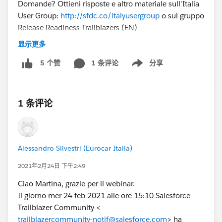
Domande? Ottieni risposte e altro materiale sull'Italia
User Group:
http://sfdc.co/italyusergroup
o sul gruppo
Release Readiness Trailblazers (EN)
:
www.salesforce.com/success-releasereadiness
显示更多
Grazie a tutti i presentatori!
1 条评论
@Fabio
分享
5 个赞
Show menu
Moroni
@Vincenzo Parini
@Claudio Esposito
@Valerio
Giannunzio
1 条评论
#
#ReleaseIT
@Cristina Moscoso
Alessandro Silvestri (Eurocar Italia)
2021年2月24日 下午2:49
Ciao Martina, grazie per il webinar.
Il giorno mer 24 feb 2021 alle ore 15:10 Salesforce
Trailblazer Community <
trailblazercommunity-notif@salesforce.com
> ha