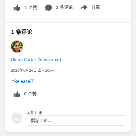
Grazie a tutti i presentatori!
1 条评论
@Martina
分享
1 个赞
Show menu
Pennarola
@Fabio Moroni
@Vincenzo Parini
##ReleaseIT
1 条评论
@Diana Carter
Diana Carter (Salesforce)
2020年4月24日 上午10:44
#ReleaseIT
0 个赞
添加评论
撰写评论...