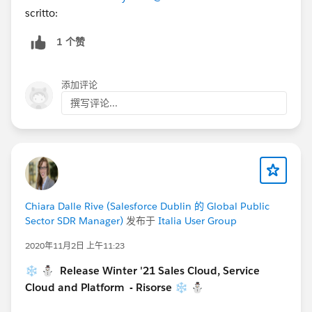
scritto:
1 个赞
添加评论
撰写评论...
Chiara Dalle Rive (Salesforce Dublin 的 Global Public
Sector SDR Manager)
发布于
Italia User Group
2020年11月2日 上午11:23
❄️ ⛄ Release Winter '21 Sales Cloud, Service
Cloud and Platform - Risorse ❄️ ⛄