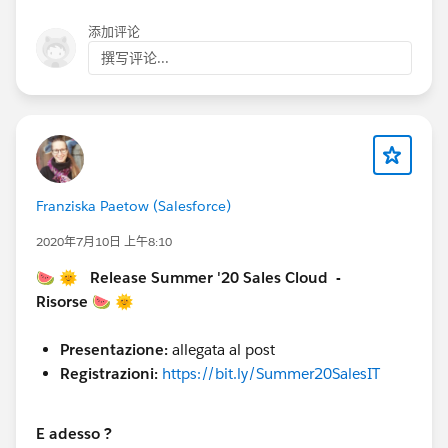
添加评论
撰写评论...
Franziska Paetow (Salesforce)
2020年7月10日 上午8:10
🍉 🌞 Release Summer '20 Sales Cloud -
Risorse 🍉 🌞
Presentazione:
allegata al post
Registrazioni:
https://bit.ly/Summer20SalesIT
E adesso ?