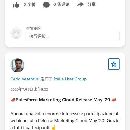
0 条评论
分享
2 个赞
Show menu
添加评论
撰写评论...
Carlo Vesentini
发布于
Italia User Group
2020年7月8日 上午8:22
📣Salesforce Marketing Cloud Release May '20 📣
Ancora una volta enorme interesse e partecipazione al
webinar sulla Release Marketing Cloud May ’20! Grazie
a tutti i partecipanti!☝️