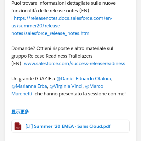
Puoi trovare informazioni dettagliate sulle nuove
funzionalità delle release notes (EN)
:
https://releasenotes.docs.salesforce.com/en-
us/summer20/release-
notes/salesforce_release_notes.htm
Domande? Ottieni risposte e altro materiale sul
gruppo Release Readiness Trailblazers
(EN):
www.salesforce.com/success-releasereadiness
Un grande GRAZIE a
@Daniel Eduardo Otalora
,
@Marianna Erba
,
@Virginia Vinci
,
@Marco
Marchetti
che hanno presentato la sessione con me!
##ReleaseIT
#ReleaseEMEA
显示更多
[IT] Summer '20 EMEA - Sales Cloud.pdf