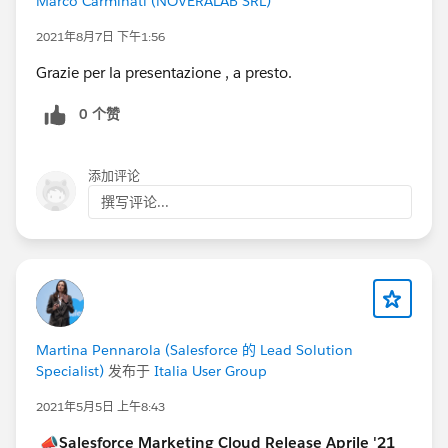
Marco Carminati (NOVERALAB SRL)
2021年8月7日 下午1:56
Grazie per la presentazione , a presto.
0 个赞
添加评论
撰写评论...
Martina Pennarola (Salesforce 的 Lead Solution
Specialist)
发布于
Italia User Group
2021年5月5日 上午8:43
📣Salesforce Marketing Cloud Release Aprile '21