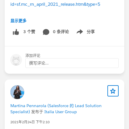
id=sf.mc_rn_april_2021_release.htm&type=5
Domande?
显示更多
Potete postarle qui sulla Trailblazer Community Italia e
i nostri esperti vi forniranno un feedback.
0 条评论
分享
3 个赞
Show menu
Infine, un grazie anche a tutti i presentatori!
@Valerio
Giannunzio
@Vincenzo Parini
@Claudio Esposito
添加评论
撰写评论...
#ReleaseIT
Martina Pennarola (Salesforce 的 Lead Solution
Specialist)
发布于
Italia User Group
2021年2月24日 下午2:10