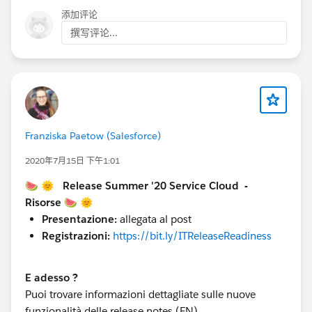
##ReleaseIT
添加评论
撰写评论...
@Diana Carter
Franziska Paetow (Salesforce)
2020年7月15日 下午1:01
🍉 🌞 Release Summer '20 Service Cloud -
Risorse 🍉 🌞
Presentazione:
allegata al post
Registrazioni:
https://bit.ly/ITReleaseReadiness
E adesso ?
Puoi trovare informazioni dettagliate sulle nuove
funzionalità delle release notes (EN)