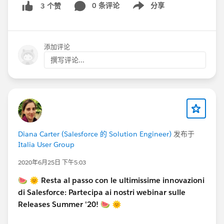
0 条评论
分享
3 个赞
Show menu
#ReleaseIT
@Diana Carter
添加评论
撰写评论...
Diana Carter (Salesforce 的 Solution Engineer)
发布于
Italia User Group
2020年6月25日 下午5:03
🍉 🌞 Resta al passo con le ultimissime innovazioni
di Salesforce: Partecipa ai nostri webinar sulle
Releases Summer '20!
🍉 🌞