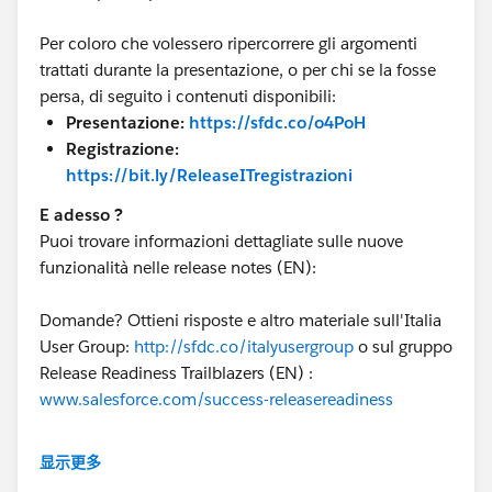
Per coloro che volessero ripercorrere gli argomenti
trattati durante la presentazione, o per chi se la fosse
persa, di seguito i contenuti disponibili:
Presentazione:
https://sfdc.co/o4PoH
Registrazione:
https://bit.ly/ReleaseITregistrazioni
E adesso ?
Puoi trovare informazioni dettagliate sulle nuove
funzionalità nelle release notes (EN):
Domande? Ottieni risposte e altro materiale sull'Italia
User Group:
http://sfdc.co/italyusergroup
o sul gruppo
Release Readiness Trailblazers (EN) :
www.salesforce.com/success-releasereadiness
Grazie a tutti i presentatori!
@Martina
显示更多
Pennarola
@Fabio Moroni
@Vincenzo Parini