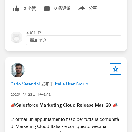
releasereadiness
o sull'Italia User
Group:
http://sfdc.co/italyusergroup
0 条评论
分享
2 个赞
Show menu
#ReleaseIT
#ReleaseGlobal
添加评论
撰写评论...
Carlo Vesentini
发布于
Italia User Group
2020年4月23日 下午1:41
📣Salesforce Marketing Cloud Release Mar '20 📣
E' ormai un appuntamento fisso per tutta la comunità
di Marketing Cloud Italia - e con questo webinar