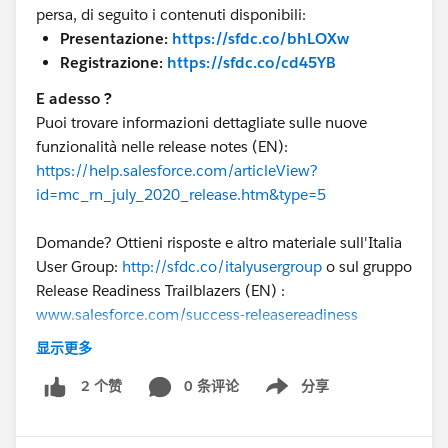
persa, di seguito i contenuti disponibili:
Presentazione:
https://sfdc.co/bhLOXw
Registrazione:
https://sfdc.co/cd45YB
E adesso ?
Puoi trovare informazioni dettagliate sulle nuove
funzionalità nelle release notes (EN):
https://help.salesforce.com/articleView?
id=mc_rn_july_2020_release.htm&type=5
Domande? Ottieni risposte e altro materiale sull'Italia
User Group:
http://sfdc.co/italyusergroup
o sul gruppo
Release Readiness Trailblazers (EN) :
www.salesforce.com/success-releasereadiness
显示更多
Grazie a tutti i presentatori!
@Martina
Pennarola
@Fabio Moroni
0 条评论
@Vincenzo Parini
分享
@Valerio
2 个赞
Show menu
Giannunzio