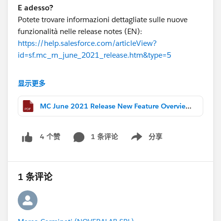
E adesso?
Potete trovare informazioni dettagliate sulle nuove
funzionalità nelle release notes (EN):
https://help.salesforce.com/articleView?
id=sf.mc_rn_june_2021_release.htm&type=5
Domande?
显示更多
Potete postarle qui sulla Trailblazer Community Italia e
i nostri esperti vi forniranno un feedback.
MC June 2021 Release New Feature Overview_ITA version.pdf
Infine, un grazie anche a tutti i presentatori!
@Fabio
1 条评论
分享
4 个赞
Moroni
@Vincenzo Parini
@Claudio Esposito
@Valerio
Show menu
Giannunzio
@Fausto Montrasio
#ReleaseIT
1 条评论