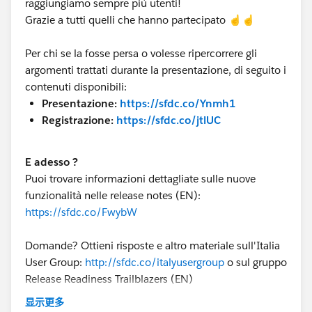
raggiungiamo sempre più utenti!
Grazie a tutti quelli che hanno partecipato ☝️☝️
Per chi se la fosse persa o volesse ripercorrere gli
argomenti trattati durante la presentazione, di seguito i
contenuti disponibili:
Presentazione:
https://sfdc.co/Ynmh1
Registrazione:
https://sfdc.co/jtlUC
E adesso ?
Puoi trovare informazioni dettagliate sulle nuove
funzionalità nelle release notes (EN):
https://sfdc.co/FwybW
Domande? Ottieni risposte e altro materiale sull'Italia
User Group:
http://sfdc.co/italyusergroup
o sul gruppo
Release Readiness Trailblazers (EN)
:
www.salesforce.com/success-releasereadiness
显示更多