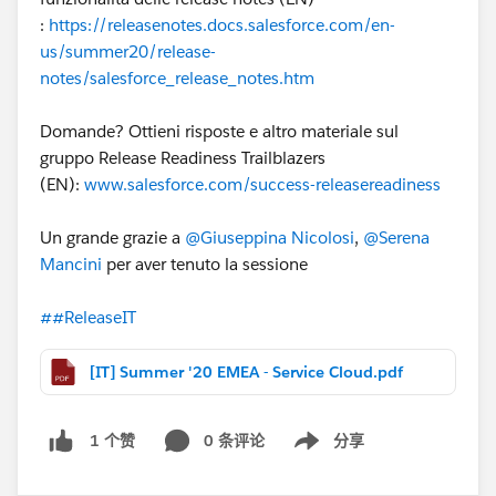
:
https://releasenotes.docs.salesforce.com/en-
us/summer20/release-
notes/salesforce_release_notes.htm
Domande? Ottieni risposte e altro materiale sul
gruppo Release Readiness Trailblazers
(EN):
www.salesforce.com/success-releasereadiness
Un grande grazie a
@Giuseppina Nicolosi
,
@Serena
Mancini
per aver tenuto la sessione
##ReleaseIT
[IT] Summer '20 EMEA - Service Cloud.pdf
0 条评论
分享
1 个赞
Show menu