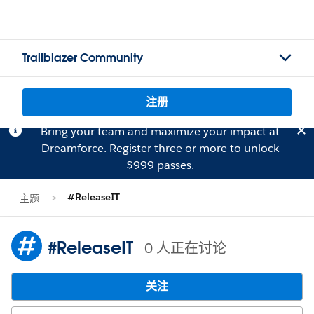
Trailblazer Community
注册
Bring your team and maximize your impact at
Dreamforce.
Register
three or more to unlock
$999 passes.
#ReleaseIT
主题
#ReleaseIT
0 人正在讨论
关注