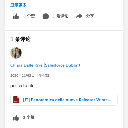
Nicolosi
e
@Serena Mancini
che hanno presentato la
显示更多
sessione con me!
1 条评论
分享
3 个赞
Show menu
#ReleaseIT
1 条评论
Chiara Dalle Rive (Salesforce Dublin)
2020年11月2日 下午4:52
posted a file.
[IT] Panoramica delle nuove Releases Winter '21 - Preseentazione.pdf
0 个赞