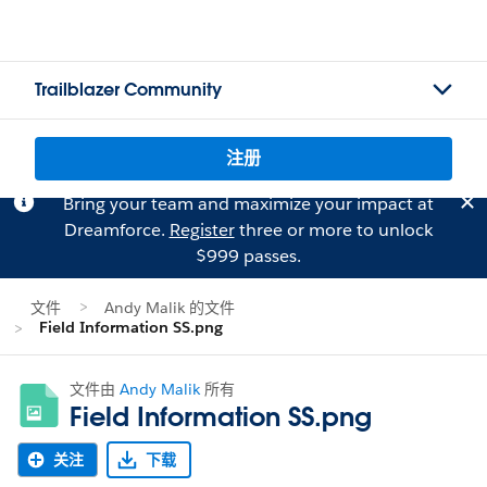
Trailblazer Community
注册
Bring your team and maximize your impact at
Dreamforce.
Register
three or more to unlock
$999 passes.
文件
Andy Malik 的文件
Field Information SS.png
文件由
Andy Malik
所有
Field Information SS.png
关注
下载