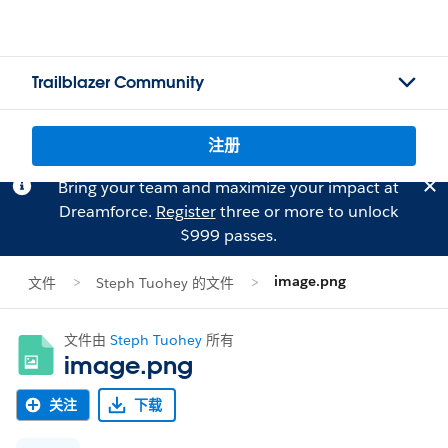
Trailblazer Community
注册
Bring your team and maximize your impact at
Dreamforce.
Register
three or more to unlock
$999 passes.
image.png
文件
Steph Tuohey 的文件
文件由
Steph Tuohey
所有
image.png
关注
下载