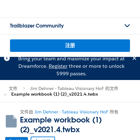
Trailblazer Community
注册
Bring your team and maximize your impact at
Dreamforce.
Register
three or more to unlock
$999 passes.
文件
Jim Dehner - Tableau Visionary HoF 的文件
Example workbook (1) (2)_v2021.4.twbx
文件由
Jim Dehner - Tableau Visionary HoF
所有
Example workbook (1)
(2)_v2021.4.twbx