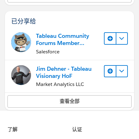
已分享给
Tableau Community
Forums Member
(Inactive)
Salesforce
Jim Dehner - Tableau
Visionary HoF
Market Analytics LLC
查看全部