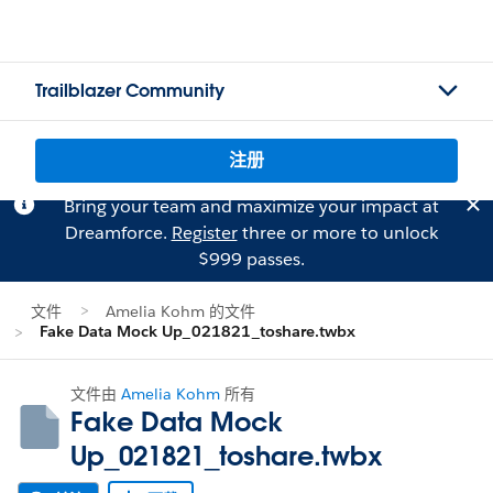
Trailblazer Community
注册
Bring your team and maximize your impact at
Dreamforce.
Register
three or more to unlock
$999 passes.
文件
Amelia Kohm 的文件
Fake Data Mock Up_021821_toshare.twbx
文件由
Amelia Kohm
所有
Fake Data Mock
Up_021821_toshare.twbx