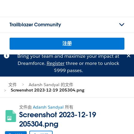
Trailblazer Community
注册
Bring your team and maximize your impact at
Dreamforce.
Register
three or more to unlock
$999 passes.
文件
Adarsh Sandyal 的文件
Screenshot 2023-12-19 205304.png
文件由
Adarsh Sandyal
所有
Screenshot 2023-12-19
205304.png