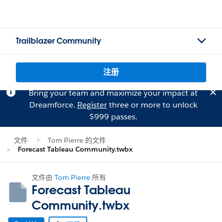
Trailblazer Community
注册
Bring your team and maximize your impact at
Dreamforce.
Register
three or more to unlock
$999 passes.
文件
Tom Pierre 的文件
Forecast Tableau Community.twbx
文件由
Tom Pierre
所有
Forecast Tableau
Community.twbx