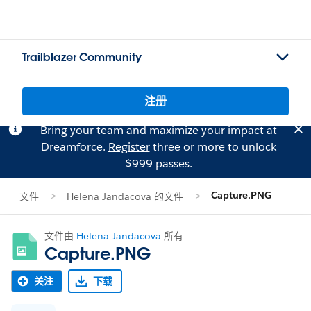
Trailblazer Community
注册
Bring your team and maximize your impact at
Dreamforce.
Register
three or more to unlock
$999 passes.
Capture.PNG
文件
Helena Jandacova 的文件
文件由
Helena Jandacova
所有
Capture.PNG
关注
下载