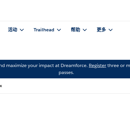
活动
Trailhead
帮助
更多
and maximize your impact at Dreamforce.
Register
three or m
passes.
x