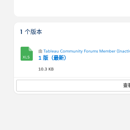
1 个版本
由
Tableau Community Forums Member (Inacti
1 版（最新）
10.3 KB
查