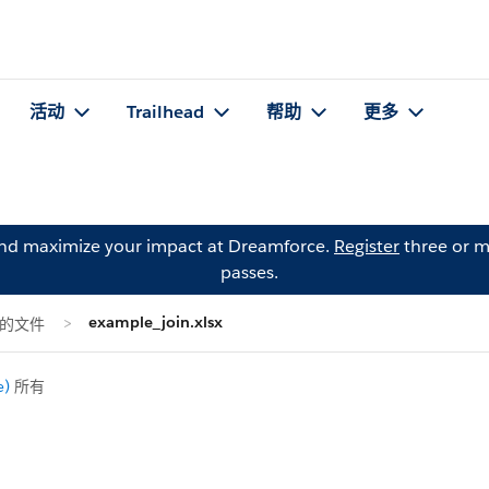
活动
Trailhead
帮助
更多
and maximize your impact at Dreamforce.
Register
three or m
passes.
example_join.xlsx
e) 的文件
e)
所有