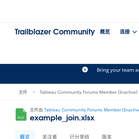
Trailblazer Community
概览
连接
Bring your team 
文件
Tableau Community Forums Member (Inactiv
文件由
Tableau Community Forums Member (Inactiv
example_join.xlsx
概览
关注者
已分享给
版本