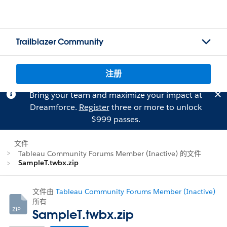
Trailblazer Community
注册
Bring your team and maximize your impact at
Dreamforce.
Register
three or more to unlock
$999 passes.
文件
Tableau Community Forums Member (Inactive) 的文件
SampleT.twbx.zip
文件由
Tableau Community Forums Member (Inactive)
所有
SampleT.twbx.zip