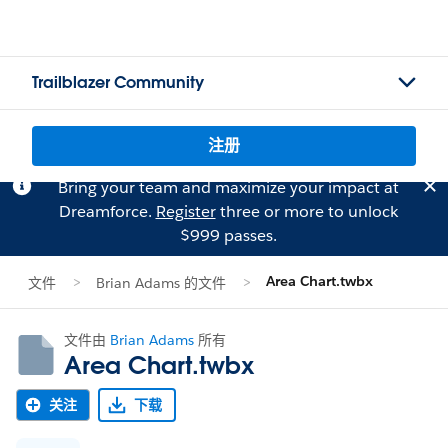
Trailblazer Community
注册
Bring your team and maximize your impact at
Dreamforce.
Register
three or more to unlock
$999 passes.
Area Chart.twbx
文件
Brian Adams 的文件
文件由
Brian Adams
所有
Area Chart.twbx
关注
下载