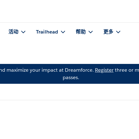
活动
Trailhead
帮助
更多
and maximize your impact at Dreamforce.
Register
three or m
passes.