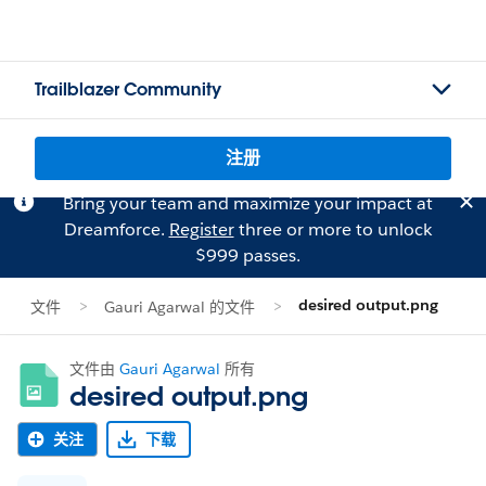
Trailblazer Community
注册
Bring your team and maximize your impact at
Dreamforce.
Register
three or more to unlock
$999 passes.
desired output.png
文件
Gauri Agarwal 的文件
文件由
Gauri Agarwal
所有
desired output.png
关注
下载