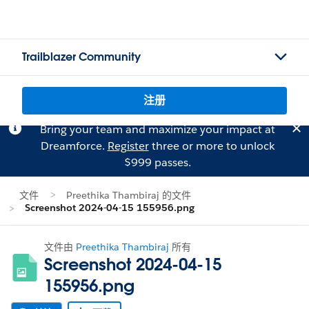
Trailblazer Community
注册
Bring your team and maximize your impact at
Dreamforce.
Register
three or more to unlock
$999 passes.
文件
Preethika Thambiraj 的文件
Screenshot 2024-04-15 155956.png
文件由
Preethika Thambiraj
所有
Screenshot 2024-04-15
155956.png