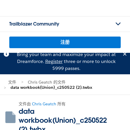
Trailblazer Community
注册
Bring your team and maximize your impact at
Dreamforce.
Register
three or more to unlock
$999 passes.
文件
Chris Geatch 的文件
data workbook(Union)_c250522 (2).twbx
文件由
Chris Geatch
所有
data
workbook(Union)_c250522
(2).twbx