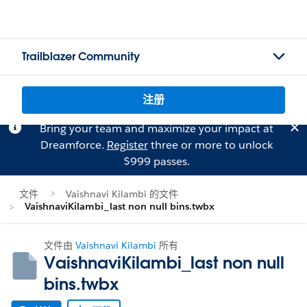
Trailblazer Community
注册
Bring your team and maximize your impact at
Dreamforce.
Register
three or more to unlock
$999 passes.
文件
Vaishnavi Kilambi 的文件
VaishnaviKilambi_last non null bins.twbx
文件由
Vaishnavi Kilambi
所有
VaishnaviKilambi_last non null
bins.twbx