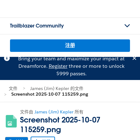
Trailblazer Community
注册
Bring your team and maximize your impact at
Dreamforce.
Register
three or more to unlock
$999 passes.
文件
James (Jim) Kepler 的文件
Screenshot 2025-10-07 115259.png
文件由
James (Jim) Kepler
所有
Screenshot 2025-10-07
115259.png