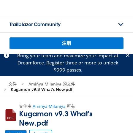
Trailblazer Community
注册
Bring your team and maximize your impact at
Dreamforce.
Register
three or more to unlock
$999 passes.
文件
Amiñya Milaniya 的文件
Kugamon v9.3 What's New.pdf
文件由
Amiñya Milaniya
所有
Kugamon v9.3 What's
New.pdf