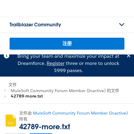
Trailblazer Community
注册
Bring your team and maximize your impact at
Dreamforce.
Register
three or more to unlock
$999 passes.
文件
MuleSoft Community Forum Member (Inactive) 的文件
42789-more.txt
文件由
MuleSoft Community Forum Member (Inactive)
所有
42789-more.txt