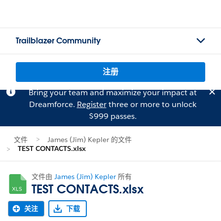
Trailblazer Community
注册
Bring your team and maximize your impact at
Dreamforce.
Register
three or more to unlock
$999 passes.
文件
James (Jim) Kepler 的文件
TEST CONTACTS.xlsx
文件由
James (Jim) Kepler
所有
TEST CONTACTS.xlsx
关注
下载