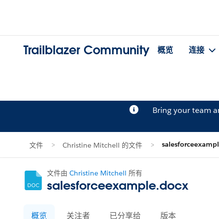
Trailblazer Community
概览
连接
Bring your team 
salesforceexamp
文件
Christine Mitchell 的文件
文件由
Christine Mitchell
所有
salesforceexample.docx
概览
关注者
已分享给
版本