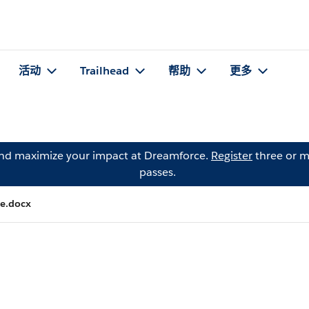
活动
Trailhead
帮助
更多
and maximize your impact at Dreamforce.
Register
three or m
passes.
le.docx