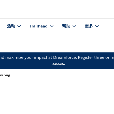
活动
Trailhead
帮助
更多
and maximize your impact at Dreamforce.
Register
three or m
passes.
ow.png