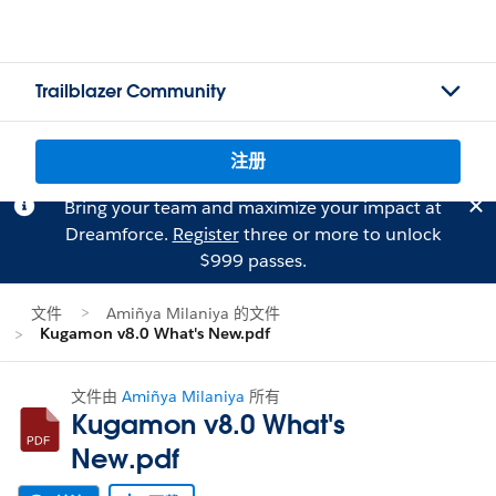
Trailblazer Community
注册
Bring your team and maximize your impact at
Dreamforce.
Register
three or more to unlock
$999 passes.
文件
Amiñya Milaniya 的文件
Kugamon v8.0 What's New.pdf
文件由
Amiñya Milaniya
所有
Kugamon v8.0 What's
New.pdf