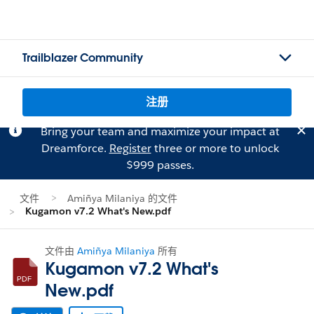
Trailblazer Community
注册
Bring your team and maximize your impact at
Dreamforce.
Register
three or more to unlock
$999 passes.
文件
Amiñya Milaniya 的文件
Kugamon v7.2 What's New.pdf
文件由
Amiñya Milaniya
所有
Kugamon v7.2 What's
New.pdf