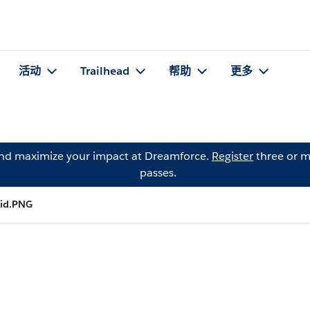
活动
Trailhead
帮助
更多
and maximize your impact at Dreamforce.
Register
three or m
passes.
oid.PNG