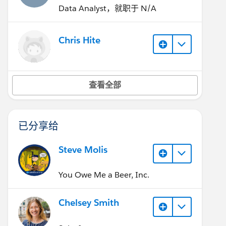
Data Analyst，就职于 N/A
Chris Hite
查看全部
已分享给
Steve Molis
You Owe Me a Beer, Inc.
Chelsey Smith