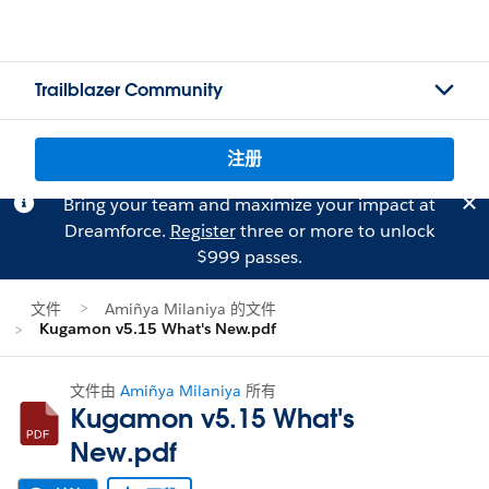
Trailblazer Community
注册
Bring your team and maximize your impact at
Dreamforce.
Register
three or more to unlock
$999 passes.
文件
Amiñya Milaniya 的文件
Kugamon v5.15 What's New.pdf
文件由
Amiñya Milaniya
所有
Kugamon v5.15 What's
New.pdf