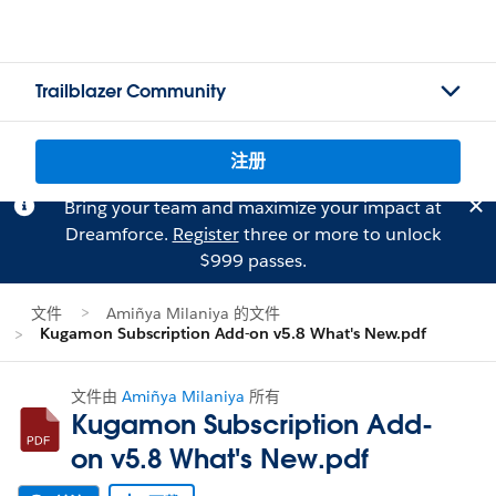
Trailblazer Community
注册
Bring your team and maximize your impact at
Dreamforce.
Register
three or more to unlock
$999 passes.
文件
Amiñya Milaniya 的文件
Kugamon Subscription Add-on v5.8 What's New.pdf
文件由
Amiñya Milaniya
所有
Kugamon Subscription Add-
on v5.8 What's New.pdf