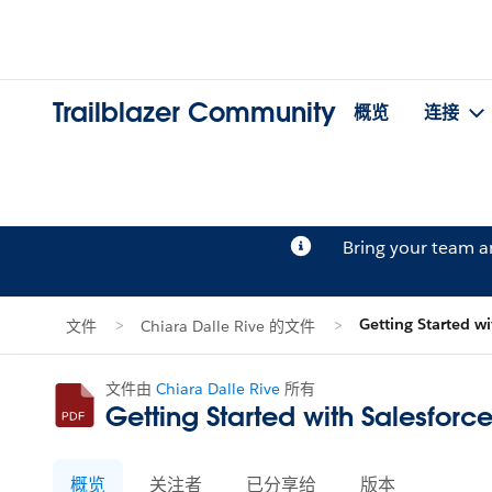
Trailblazer Community
概览
连接
Bring your team 
Getting Started w
文件
Chiara Dalle Rive 的文件
文件由
Chiara Dalle Rive
所有
Getting Started with Salesforc
概览
关注者
已分享给
版本