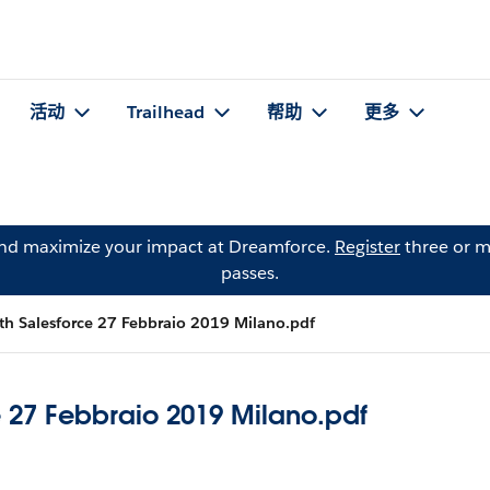
活动
Trailhead
帮助
更多
and maximize your impact at Dreamforce.
Register
three or m
passes.
ith Salesforce 27 Febbraio 2019 Milano.pdf
e 27 Febbraio 2019 Milano.pdf