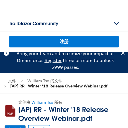
Trailblazer Community
注册
Bring your team and maximize your impact at
Dreamforce.
Register
three or more to unlock
$999 passes.
文件
William Tse 的文件
[AP] RR - Winter '18 Release Overview Webinar.pdf
文件由
William Tse
所有
[AP] RR - Winter '18 Release
Overview Webinar.pdf