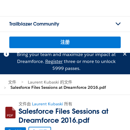
Trailblazer Community
注册
Bring your team and maximize your impact at
Dreamforce.
Register
three or more to unlock
$999 passes.
文件
Laurent Kubaski 的文件
Salesforce Files Sessions at Dreamforce 2016.pdf
文件由
Laurent Kubaski
所有
Salesforce Files Sessions at
Dreamforce 2016.pdf