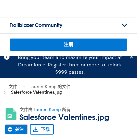
Trailblazer Community
注册
Bring your team and maximize your impact at
Dreamforce.
Register
three or more to unlock
$999 passes.
文件
Lauren Kemp 的文件
Salesforce Valentines.jpg
文件由
Lauren Kemp
所有
Salesforce Valentines.jpg
关注
下载