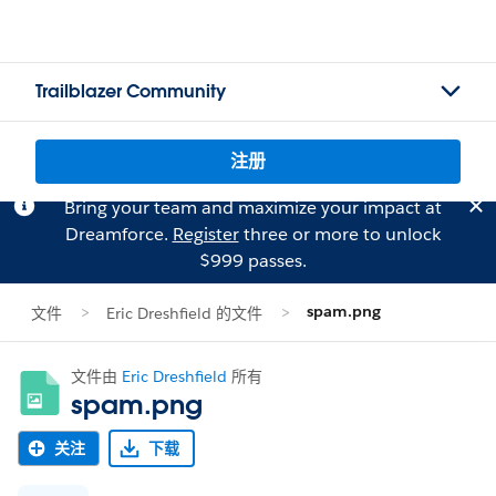
Trailblazer Community
注册
Bring your team and maximize your impact at
Dreamforce.
Register
three or more to unlock
$999 passes.
spam.png
文件
Eric Dreshfield 的文件
文件由
Eric Dreshfield
所有
spam.png
关注
下载