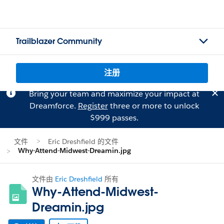
Trailblazer Community
注册
Bring your team and maximize your impact at
Dreamforce.
Register
three or more to unlock
$999 passes.
文件
Eric Dreshfield 的文件
Why-Attend-Midwest-Dreamin.jpg
文件由
Eric Dreshfield
所有
Why-Attend-Midwest-
Dreamin.jpg