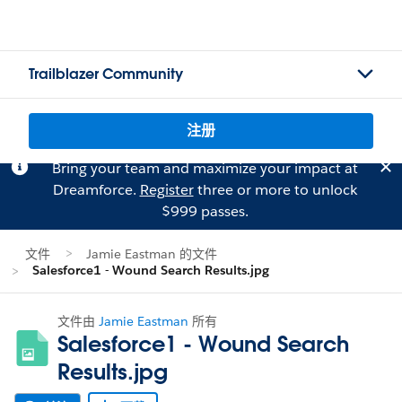
Trailblazer Community
注册
Bring your team and maximize your impact at
Dreamforce.
Register
three or more to unlock
$999 passes.
文件
Jamie Eastman 的文件
Salesforce1 - Wound Search Results.jpg
文件由
Jamie Eastman
所有
Salesforce1 - Wound Search
Results.jpg