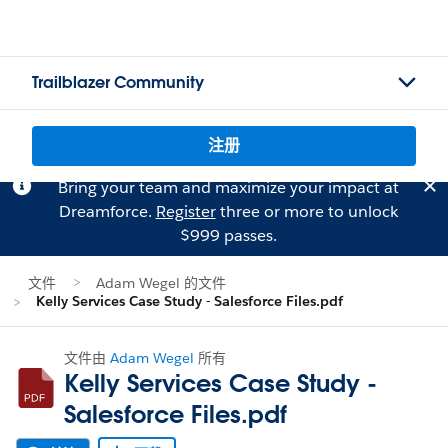
Trailblazer Community
注册
Bring your team and maximize your impact at
Dreamforce.
Register
three or more to unlock
$999 passes.
文件
Adam Wegel 的文件
Kelly Services Case Study - Salesforce Files.pdf
文件由
Adam Wegel
所有
Kelly Services Case Study -
Salesforce Files.pdf