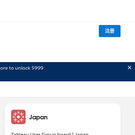
注册
ore to unlock $999
Japan
Tableau User Group board | Japan