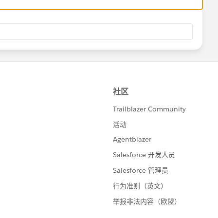
 100)),
タ] * 100))) - 1,
([元データ] * 100)), 1) = '0', 1, 2)
TRを掛けても小数点以下2桁までの表示に収まる（崩れな
そうでないときは元の値に100を掛けてROUNDして強制的に
に小数点を差し込むという力業になっています。もっとスマ
すが、ご参考まで。