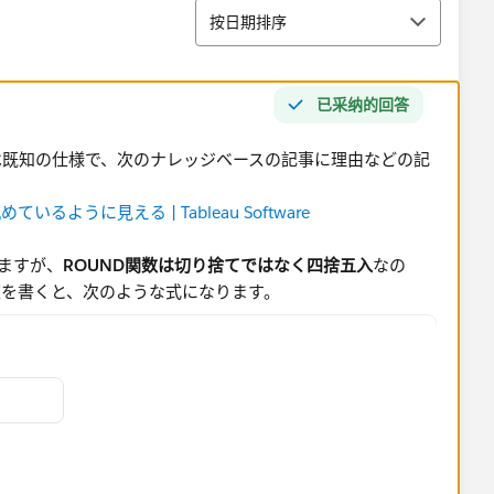
排序
按日期排序
已采纳的回答
は既知の仕様で、次のナレッジベースの記事に理由などの記
ように見える | Tableau Software
りますが、
ROUND関数は切り捨てではなく四捨五入
なの
を書くと、次のような式になります。​
 ROUND([元データ], 2) OR REGEXP_MATCH(STR(ROUND([元
0', '') + 
* 100)), LEN(STR(ROUND([元データ] * 100))) - 2) + 