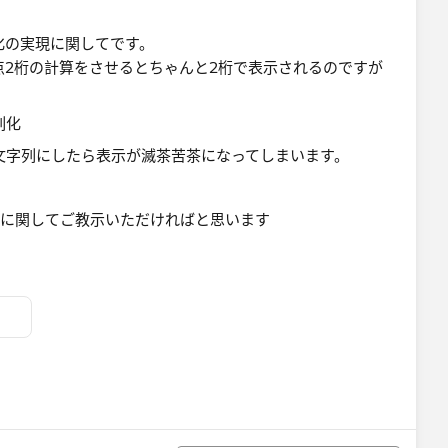
化の実現に関してです。
2) で小数点2桁の計算をさせるとちゃんと2桁で表示されるのですが
e],2)）で文字列にしたら表示が滅茶苦茶になってしまいます。
に関してご教示いただければと思います