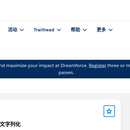
活动
Trailhead
帮助
更多
and maximize your impact at Dreamforce.
Register
three or m
passes.
の文字列化