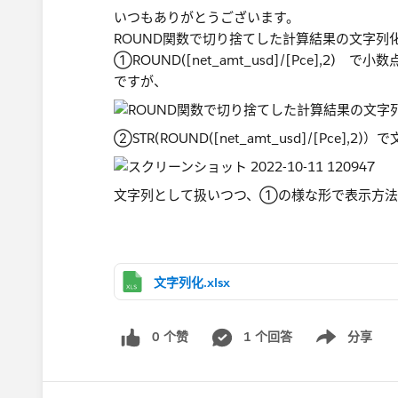
いつもありがとうございます。
ROUND関数で切り捨てした計算結果の文字列
①ROUND([net_amt_usd]/[Pce],
ですが、
②STR(ROUND([net_amt_usd]/[Pc
文字列として扱いつつ、①の様な形で表示方法
文字列化.xlsx
0 个赞
1 个回答
分享
Show menu