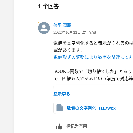
1 个回答
修平 齋藤
2022年10月11日 上午4:48
数値を文字列化すると表示が崩れるの
載があります。
数値形式の調整により数字を間違って丸めている
ROUND関数で「切り捨てした」​とあ
で、四捨五入であるという前提で対応策
IF INT(ROUND([元データ], 2)) =
显示更多
    STR(ROUND([元データ], 2))
ELSE
数値の文字列化_ss1.twbx
    IIF(INT([元データ]) = 0, '
    LEFT(STR(ROUND([元データ] 
标记为有用
    '.' + 