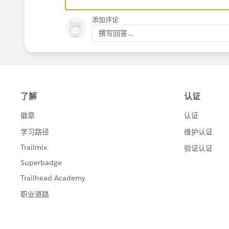
    MID(
        STR(ROUND([元データ] *
添加评论
        LEN(STR(ROUND([元デー
撰写回答...
        IIF(RIGHT(STR(ROUND
    )
END
四捨五入して整数になるか、あるいはS
い）場合はそのままSTRを掛けます。​
整数にし、後ろから2桁目と3桁目の間
ートなやり方があるだろうとは思いま