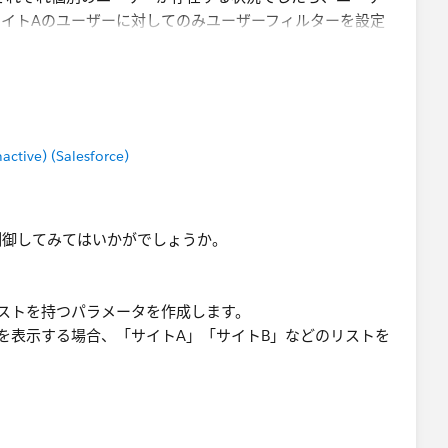
イトAのユーザーに対してのみユーザーフィルターを設定
シュしてもサイトAに属するユーザーとサイトBに属するユ
わってきます。
desktop/ja-jp/publish_userfilters_create.htm
はございませんので、シート自体を非表示にしたいという事
tive) (Salesforce)
かと存じます。
制御してみてはいかがでしょうか。
ストを持つパラメータを作成します。
を表示する場合、「サイトA」「サイトB」などのリストを
表示・非表示を制御する計算フィールドを作成。