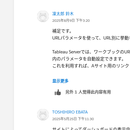
3. ダッシュボードの設定
ダッシュボードに該当のシートを配
凜太郎 鈴木
レイアウトタブ
で「値を使用して表
2025年8月9日 下午3:20
メータ判定を選択。
補足です。
4. パラメータの選択による表示切り替
URLパラメータを使って、URL別に挙
パラメータの選択を切り替えること
Tableau Serverでは、ワークブッ
詳しくはこちらを参考にしてみてくだ
内のパラメータを自動設定できます。
【Tableau】「値を使用した表示状態の制御」の
これを利用すれば、Aサイト用のリンク
上記回答を例にすると、
显示更多
Aサイトに「ダッシュボードURL?サイ
另外 1 人觉得此内容有用
Bサイトに「ダッシュボードURL?サイ
※サイト種別、はパラメータ名
とURLを貼り付け、そこに飛ぶとパラ
TOSHIHIRO EBATA
2025年5月25日 下午11:30
サイトによってダッシュボードの表示