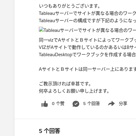
いつもありがとうございます。
Tableauサーバーでサイトが異なる場合の
Tableauサーバーの構成ですが下記のようにな
同一vizでAサイトとＢサイトによってワーク
VIZがAサイトで動作しているのかあるいはB
TableauDesktopでワークブックを作成
AサイトとＢサイトは同一サーバー上にありま
ご教示頂ければ幸甚です。
何卒よろしくお願い申し上げます。
0 个赞
5 个回答
分享
Show menu
5 个回答