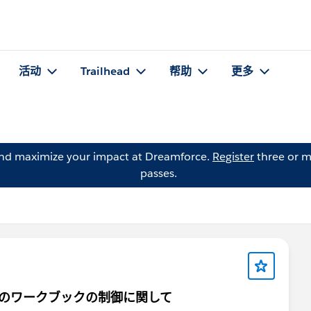
活动
Trailhead
帮助
更多
and maximize your impact at Dreamforce.
Register
three or m
passes.
場合のワークブックの制御に関して