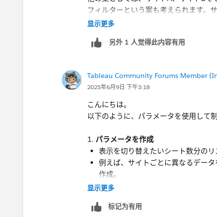
フィルターという案も考えられます。サ
する事で、同じワークブックをパブリッ
显示更多
ーザーとでは、表示されるデータが変
另外 1 人觉得此内容有用
https://help.tableau.com/current/pro/
ただシート自体を非表示にする方法で
Tableau Community Forums Member (Inac
でしたら、冒頭に記載した案が宜しい
2025年6月9日 下午3:18
こんにちは。
以下のように、パラメータを使用して
​1.
パラメータを作成
表示を切り替えたいシート数分のリ
例えば、サイトごとに異なるデータ
作成。
显示更多
2. 判定用の計算フィールドを作成
各サイトに対応する判定を作成し、
标记为有用