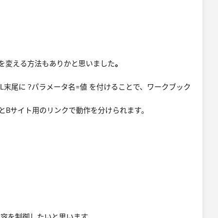
置。
示を制御」にチェックを入れ、プルダウンから該当のパラ
え
動を変える方法もありかと思いました
。
で、サイトごとに異なるダッシュボード表示が可能。
クのURL末尾に ?パラメータ名=値 を付けることで、ワークブック
さい。
活用 ⌗WorkoutWednesday - Qiita
とBサイト用のリンクで動作を分けられます。
ト種別=サイトA」
ト種別=サイトB」
メータ自動選択による表示切り替えが可能となります。
内容を制御したいと思います。