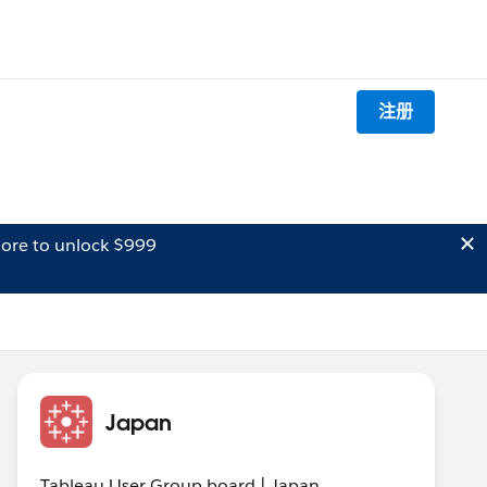
注册
ore to unlock $999
Japan
Tableau User Group board | Japan