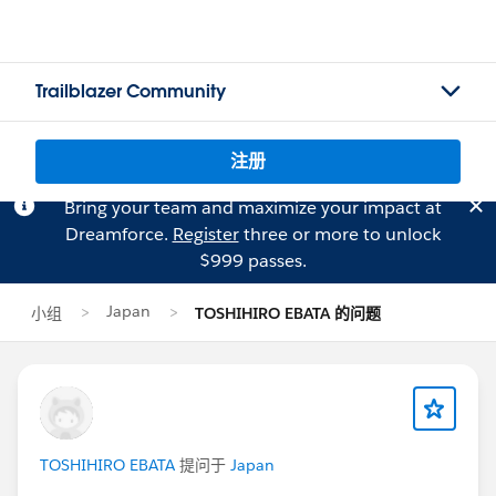
Trailblazer Community
注册
Bring your team and maximize your impact at
Dreamforce.
Register
three or more to unlock
$999 passes.
Japan
小组
TOSHIHIRO EBATA 的问题
TOSHIHIRO EBATA
提问于
Japan