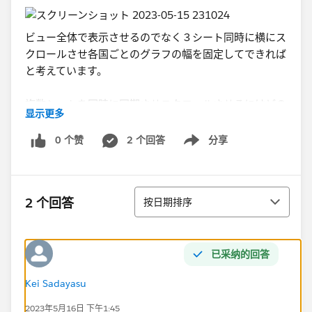
​ビュー全体で表示させるのでなく３シート同時に横にス
クロールさせ各国ごとのグラフの幅を固定してできれば
と考えています。
複数シートを同時に同期させスクロールさせる​にはどの
显示更多
ような方法があるでしょうか。
0 个赞
2 个回答
分享
Show menu
ご教示いただければと思います。
何卒よろしくお願い申し上げます。​
排序
2 个回答
按日期排序
已采纳的回答
Kei Sadayasu
2023年5月16日 下午1:45