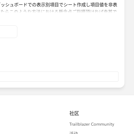
としています。
方法における懸念点ご指摘頂ければ幸甚です。
ですが現状、ワークブックオープン時にデータソースからリ
。
が可変しています。
ざいましたら教えていただきたく思います。