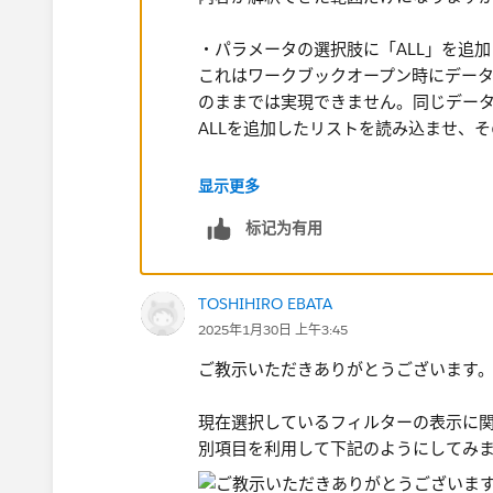
②複数選択した場合*となってしまう
・パラメータの選択肢に「ALL」を追
これはワークブックオープン時にデー
③サンプルvizではありませんが実装した場合
のままでは実現できません。同じデー
④値が空白・nullの場合カウントしない
ALLを追加したリストを読み込ませ、
フィルターに関しては「タイトルの編集」でシ
・フィルタで複数選択したときにアス
显示更多
目を表示するように別シートで実現させたいで
これはATTR関数を使用していることが原
标记为有用
われているためです。これを解決するに
ばなりません。他のフィルタによって絞
マークしたエリアにタイトル編集で行った
のフィルタの影響を除外して考えるの
シート名：項目値の値を表示させたく思います
TOSHIHIRO EBATA
トを作成する場合は、かなり細かく要
2025年1月30日 上午3:45
セットを使うことで解決できる場合が
実現させるためご教示頂ければと思います。
ご教示いただきありがとうございます
何卒よろしくお願い申し上げます。
現在選択しているフィルターの表示に
別項目を利用して下記のようにしてみ