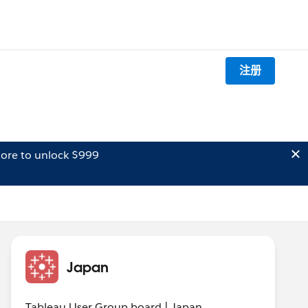
注册
ore to unlock $999
Japan
Tableau User Group board | Japan