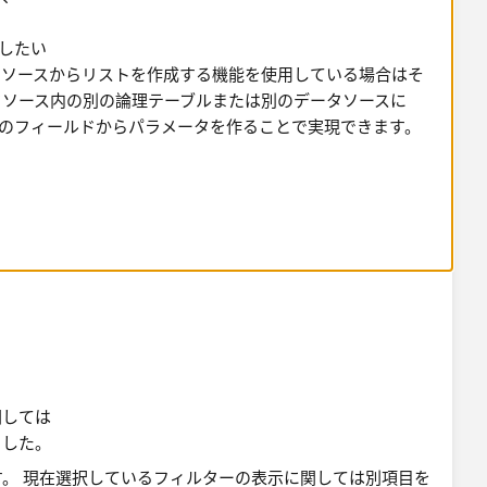
加したい
タソースからリストを作成する機能を使用している場合はそ
初期フィルターーの影響を受ける
タソース内の別の論理テーブルまたは別のデータソースに
そのフィールドからパラメータを作ることで実現できます。
ート名と項目名を記述することで該当項目に対する選択項
タリスクで表示される
す。
因で、ATTR関数が使われるのは計算式中にEXCLUDEが使
は、まず「ALL」がどの範囲を指すのかを明確にしなけれ
り込まれた状態でのリストをALLとするのか、それとも他
かということです。他のフィルタの影響を受けた状態でリス
。
件を整理する必要があります。他のフィルタを無視するなら
あります。
。
関しては
ました。