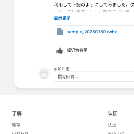
显示更多
sample_20250130.twbx
ダッシュボードでの表示
标记为有用
別項目でシート作成し項目値を非表示
もし可能でございましたらこのような
添加评论
あと、アクションフィルターに関して
撰写回答...
ストを作成する機能を利用しています
項目値が何千－何万件とあり日々情報
これに関しても実現が可能な方法がご
何卒よろしくお願い申し上げます。