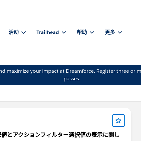
活动
Trailhead
帮助
更多
and maximize your impact at Dreamforce.
Register
three or m
passes.
択値とアクションフィルター選択値の表示に関し