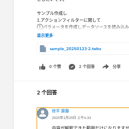
サンプル作成し
1.アクションフィルターに関して
①パラメータを作成しデータソースを読み込み
显示更多
アクションのパラメーターアクションを利用し
sample_20250123-2.twbx
課題：
0 个赞
2 个回答
分享
Show menu
リスト化した値はデータソースから取得している
②フィルターに関して
下記計算式を作成し件数が一緒であればALL
2 个回答
課題：
修平 齋藤
①別の項目でフィルターした場合、全体の選択
2025年1月29日 上午4:33
内容が解釈できた範囲だけになります