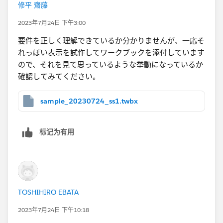
修平 齋藤
IF文の条件を見ると、パラメータの選択日付が [Start
2023年7月24日 下午3:00
Date] より大きく [End Date] 以下であるという条件に
要件を正しく理解できているか分かりませんが、一応そ
なっています。概念的に書き換えると
れっぽい表示を試作してワークブックを添付しています
[Start Date] < [p_選択日付] <= [End Date]
ので、それを見て思っているような挙動になっているか
となり、そのレコードが持つ期間の範囲内であるという
確認してみてください。
条件です。これはパラメータの選択日付時点で有効な在
籍情報であるという判定になります。
sample_20230724_ss1.twbx
ここまでをつなげると、式の右辺は「
パラメータ日付時
点で有効な在籍情報のうち、最も新しい [Start Date]
标记为有用
を [Employee Number] ごとに特定する
」という意味
になります。左辺は [Start Date] でこれと右辺はイコー
ルでつなげている判定式なので、パラメータ日付時点で
有効な最新のレコードであればTrue、そうでなければ
Falseを返すことになります。これをフィルタに入れて
TOSHIHIRO EBATA
真（True）のみを保持していますから、その結果有効な
2023年7月24日 下午10:18
最新レコードだけが表示されます。