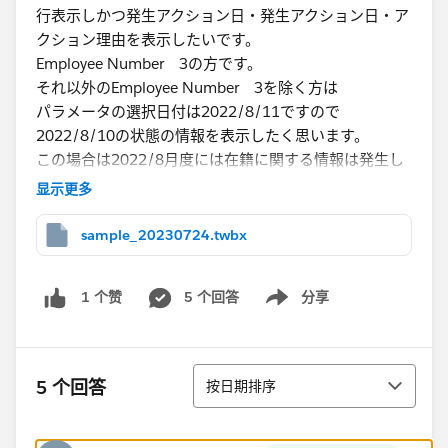
行表示しかつ発生アクション日・発生アクション日・ア
クション理由を表示したいです。
Employee Number 3の方です。
それ以外のEmployee Number 3を除く方は
パラメータの選択日付は2022/8/11ですので
2022/8/10の状態の情報を表示したく思います。
この場合は2022/8月度には在籍に関する情報は発生し
ていないので
显示更多
アクション日・発生アクション日・アクション理由に関
しては非表示にする。
sample_20230724.twbx
Employee Number 1-6の2022/8の在籍状態を表示さ
5 个回答
分享
1 个赞
せ、もし2022/8に在籍に関する情報があれば全て表示
Show menu
したく思います。
排序
​イメージとしては赤下線の情報を表示
5 个回答
按日期排序