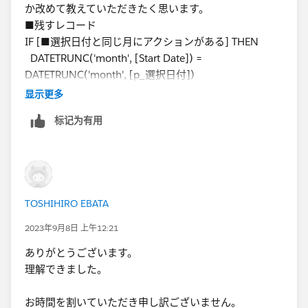
か改めて教えていただきたく思います。
■残すレコード
IF [■選択日付と同じ月にアクションがある] THEN
DATETRUNC('month', [Start Date]) =
DATETRUNC('month', [p_選択日付])
ELSE
显示更多
[Start Date] = {FIXED [Employee Number]:
标记为有用
MAX(IF [Start Date] < [p_選択日付] AND [End Date]
>= [p_選択日付] THEN [Start Date] END)}
END
下線部分となります。
TOSHIHIRO EBATA
何卒よろしくお願い申し上げます。
2023年9月8日 上午12:21
ありがとうございます。
理解できました。
お時間を割いていただき申し訳ございません。