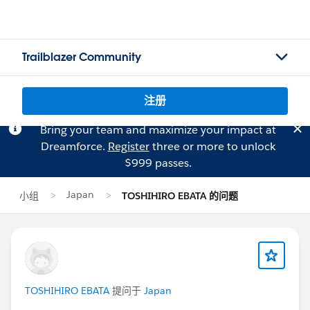
Trailblazer Community
注册
Bring your team and maximize your impact at
Dreamforce.
Register
three or more to unlock
$999 passes.
Japan
小组
TOSHIHIRO EBATA 的问题
TOSHIHIRO EBATA
提问于
Japan