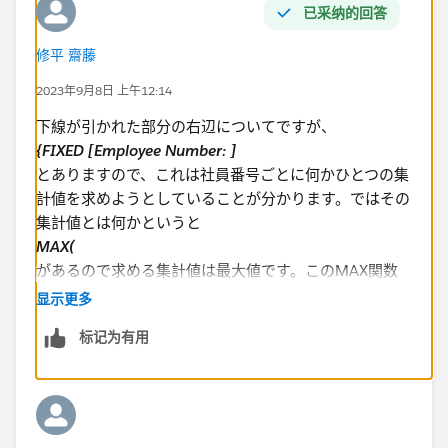
已采纳的回答
修平 齋藤
2022/12/08が選択日付の場合は赤下線の情報を表示し
たいです。
2023年9月8日 上午12:14
下線が引かれた部分の右辺についてですが、
{FIXED [Employee Number: ]
とありますので、これは社員番号ごとに何かひとつの集
計値を求めようとしていることが分かります。ではその
全体に対するフィルターのかけ方が分からずご協力をお
集計値とは何かというと
願いしたく思います。
MAX(
VIZのシートは在籍系_選択日付末在籍となります。
があるので求める集計値は最大値です。このMAX関数
の中は
何卒よろしくお願い申し上げます。
显示更多
IF [Start Date] < [p_選択日付] AND [End Date] >= [p_
标记为有用
選択日付] THEN [Start Date] END
が入っています。IF文なので条件を満たしたデータの最
大値を取ることを意味します。集計対象になるデータは
[Start Date] なので最大の日付、つまり在籍情報のなか
で最も新しい日付を取ろうとしています。